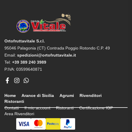
Ortofruttavitale S.r.l.
95046 Palagonia (CT) Contrada Poggio Rotondo C.P. 49
Email:
spedizioni@ortofruttavitale.it
Tel:
+39 389 240 3989
P.IVA: 03599640871
Home
Arance di Sicilia
Agrumi
Rivenditori
Ristoranti
Contatti
Il mio account
Ristoranti
Certificazione IGP
Area Rivenditori