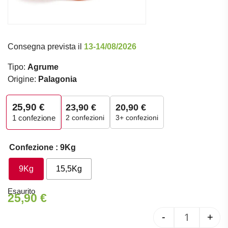
Consegna prevista il
13-14/08/2026
Tipo:
Agrume
Origine:
Palagonia
25,90
€
23,90
€
20,90
€
2 confezioni
3+ confezioni
1
confezione
Confezione
: 9Kg
9Kg
15,5Kg
Esaurito
25,90
€
-
+
Clementini 